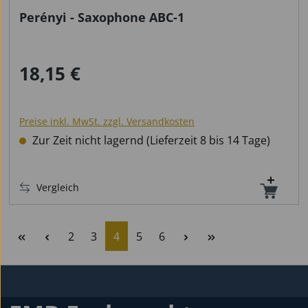
Perényi - Saxophone ABC-1
18,15 €
Regulärer Preis:
Preise inkl. MwSt. zzgl. Versandkosten
Zur Zeit nicht lagernd (Lieferzeit 8 bis 14 Tage)
Vergleich
Seite
Seite
Seite
Seite
Seite
2
3
4
5
6