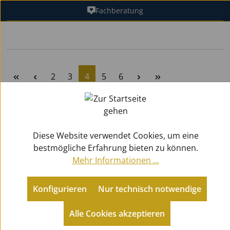
Fachberatung
Zum Hauptinhalt springen
Seite
Seite
Seite
Seite
Seite
2
3
4
5
6
Sortieren nach
Diese Website verwendet Cookies, um eine
bestmögliche Erfahrung bieten zu können.
Mehr Informationen ...
Konfigurieren
Nur technisch notwendige
Alle Cookies akzeptieren