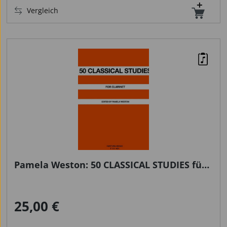
Vergleich
Pamela Weston: 50 CLASSICAL STUDIES für
Klarinette
25,00 €
Regulärer Preis: