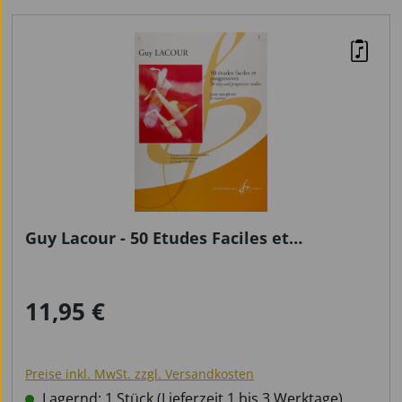
Guy Lacour - 50 Etudes Faciles et
Progressives Volume 1
11,95 €
Regulärer Preis:
Preise inkl. MwSt. zzgl. Versandkosten
Lagernd: 1 Stück (Lieferzeit 1 bis 3 Werktage)