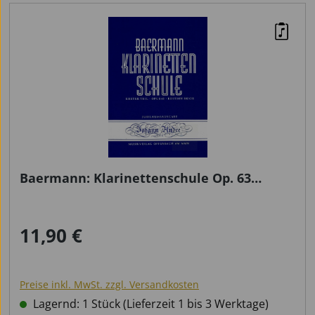
Baermann: Klarinettenschule Op. 63
Etüdenheft 502 C/E
11,90 €
Regulärer Preis:
Preise inkl. MwSt. zzgl. Versandkosten
Lagernd: 1 Stück (Lieferzeit 1 bis 3 Werktage)