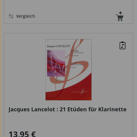
Vergleich
Jacques Lancelot : 21 Etüden für Klarinette
13,95 €
Regulärer Preis: