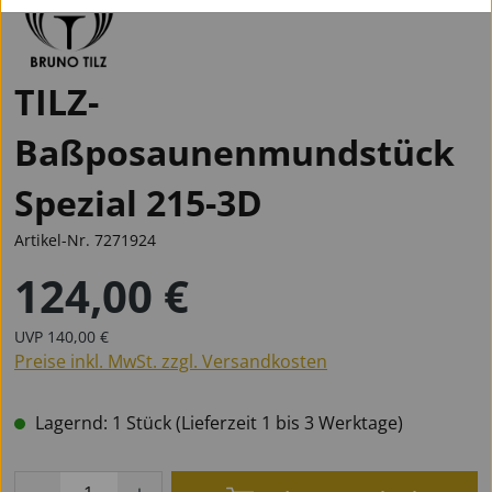
TILZ-
Baßposaunenmundstück
Spezial 215-3D
Artikel-Nr.
7271924
124,00 €
Regulärer Preis:
Regulärer Preis:
UVP
140,00 €
Preise inkl. MwSt. zzgl. Versandkosten
Lagernd: 1 Stück (Lieferzeit 1 bis 3 Werktage)
Produkt Anzahl: Gib den gewünschten Wert