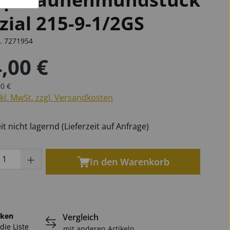
zial 215-9-1/2GS
r.
7271954
öten
phone
phone
n
Marschgabeln
für Oboen
Universal
Becken
,00 €
für Tuben
für Saxophone
r Preis:
ärer Preis:
0 €
nkl. MwSt. zzgl. Versandkosten
Ersatzteile Blech
it nicht lagernd (Lieferzeit auf Anfrage)
kt Anzahl: Gib den gewünschten Wert ein
In den Warenkorb
ken
Vergleich
die Liste
mit anderen Artikeln