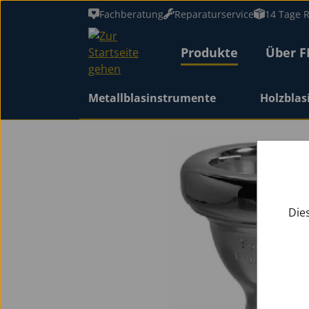
Fachberatung
Reparaturservice
14 Tage 
m Hauptinhalt springen
Zur Suche springen
Zur Hauptnavigation springen
Produkte
Über 
Metallblasinstrumente
Holzbla
Metallblasinstrume
Holzblasinstrument
Zubehör
Percussion
Alle Trompeten
Alle Kornette
Alle Flügelhörner
Alle Posaunen
Alle Waldhörner
Alle Tenorhörner
Alle Tuben
Alle Jagdhörner
Alle Blockflöten
Alle Querflöten
Alle Klarinetten
Alle Saxophone
Alle Blätter
Koffer / Gigbags
Instrumentenständ
Mundstücke Holz
Mundstücke Blech
Blattschrauben
Pflegemittel Holz
Pflegemittel Blech
Zubehör Holz
Alle Dämpfer
Notenständer
Marschgabeln
Zubehör Allgemein
Ersatzteile Holz
Ersatzteile Blech
Zubehör Blech
Bildergalerie überspringen
Bb-Trompeten
Flügelhörner
Sopran Blockflöten
Querflöten mit
Bb-Klarinetten
Bb-Klarinetten
Bb-Klarinetten
Öle und Fette für
Öle und Fette für
Trompeten
Bb-Kornette
Tenorposaunen
F-Waldhörner
Tenorhorn (Perinet)
Bb-Tuba
Fürst Pless Hörner
Blockflöten
Sopran Saxophone
Blätter
für Blockflöten
für Blockflöten
für Klarinetten
Trompeten
Tragegurte
Trompetendämpfer
Notenständer
für Querflöten
Notenmappen
Federsatz
Trompeten
Handschutz
Trommeln
Die
(Perinet)
(Perinet)
(Deutsch)
Ringklappen
(Deutsch)
(Deutsch)
(Deutsch)
Holzblasinstrumente
Metallblasinstrumente
Mundstücke für Fürst
Alt Blockflöten
A-Klarinetten
Notenständer
Waldhörner
Hohe Trompeten
Wagnertuben
Sousaphone
Klarinetten
Sopranino Saxophone
Mundstücke Blech
Altklarinetten
für Fagotte
für Fagotte
Tenorhorn
Altklarinetten
für Klarinetten
für Eb-Althörner
Polstersätze
für Tuben
Mallets/Stöcke
Pless Hörner
(Deutsch)
(Deutsch)
Zubehör
Piccoloflöten
für Oboen
für Euphonien
für Waldhörner