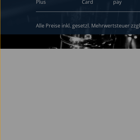
Alle Preise inkl. gesetzl. Mehrwertsteuer zzg