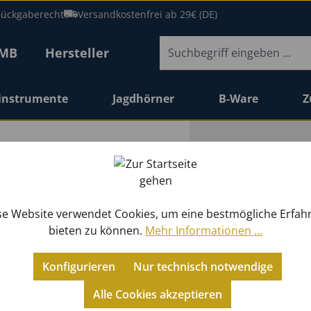
Rückgaberecht
Versandkostenfrei ab 29€ (DE)
FMB
Hersteller
sinstrumente
Jagdhörner
B-Ware
Z
nte
e
er
Zubehör
Querflöten mit
Sonstige Pflegemittel
Sonstige Pflegemittel
für Trompeten /
für Trompeten /
C-Trompeten
Flügelhörner
Tenorposaunen mit
Tenorhorn
Fürst Pless Hörner
Sopran Blockflöten
Bb-Klarinetten
Bb-Klarinetten
Bb-Klarinetten
für Tenorhörner 
Bb-Trompeten
Sopranino
Alt- und
Eb-Klarinetten
Eb-Klarinetten
für sonstige
Eb-Klarinetten
Taschen für
Sonstiges Zubehö
Kornette
Eb-Kornette
B-Waldhörner
F-Tuba
Querflöten
Alt Saxophone
Koffer / Gigbags
für Querflöten
für Querflöten
für Saxophone
Kornette
Blattetuis
Flügelhörner
Orchesterpulte
für Klarinetten
Universal
Flachfeder
für Posaunen
Schallstückring
Glockenspiele
Flügelhörner
Bassposaunen
F/B-Doppelhörne
Eb-Tuba
Taschenjagdhör
Oboen
Tenor Saxophon
Instrumentenst
für Klarinetten
für Klarinetten
Flügelhörner
für Blockflöten
Bissplatten
für Posaunen
Nadelfedern
Marimbaphone
se Website verwendet Cookies, um eine bestmögliche Erfah
geschlossenen
für
für
Kornette /
Kornette /
(Perinet)
(Drehventil)
Quartventil
(Drehventil)
mit Ventilen
(Barock)
(Böhm)
(Böhm)
(Böhm)
Baritone
(Drehventil)
Blockflöten (Deu
Bassquerflöten
(Deutsch)
(Deutsch)
Holzblasinstru
(Deutsch)
Notenständer
Metallblasinstr
bieten zu können.
Mehr Informationen ...
Klappen
Holzblasinstrumente
Metallblasinstrumente
Flügelhörner
Flügelhörner
Konfigurieren
Nur technisch notwendige
TIL
für Trompeten /
für Trompeten /
Mundstücke für
Alt Blockflöten
für sonstige
für Tenorhörner /
Taschen und Kof
Tenor Blockflöte
Harmonie-
Althörner
Saxophone
A-Klarinetten (Böhm)
S-Bogen
Blattschrauben
Bassklarinetten
Bariton
Bassklarinetten
Universal
Schrauben
Fürst Pless Hörner
Pauken
Tenorhörner
Aerophone
Pflegemittel Hol
Sopran Saxopho
für Posaunen
für Euphonien
Sopran Saxopho
für Euphonien
Universal
Universal
Zubehör Percuss
Alle Cookies akzeptieren
für Tenorhörner /
Kornette /
Kornette /
Parforcehörner
(Barock)
Holzblasinstrumente
Baritone
für Jagdhörner
(Deutsch)
Klarinetten (Deu
Ba
für Fagotte
für Posaunen
für Klarinetten
für Waldhörner
für Euphonien