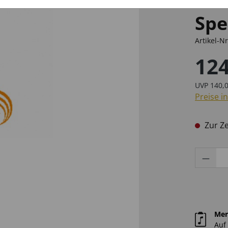
Baritone
Flügelhörner
Flügelhörner
Spe
Bass Blockflöten
Artikel-N
Tuben
Dämpfer
Bariton Saxophone
für Eb-Althörner
Bariton Saxophone
Kornette
für Querflöten
Schellenbäume
Jagdhörner
Sonstige Blockfl
Notenständer
Sopranino Saxo
Booster
Sopranino Saxo
Universal
Effekt Percussio
für Tenorhörner /
für Tenorhörner /
(Barock)
124
Trommeln
für Euphonien
für Tuben
für Saxophone
Reguläre
Baritone
Baritone
Regul
UVP
140,0
Preise i
Zubehör Allgemein
Ersatzteile Holz
für Saxophone
Universal
Zur Ze
Produ
Zubehör Blech
Mer
Auf 