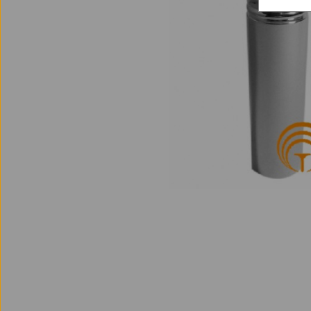
Bass Blockflöten
Euphonien
Tragegurte
Zubehör Holz
Tenor Saxophone
für Waldhörner
Tenor Saxophone
für Saxophone
für Klarinetten
Flügelhörner
Vibraphone
(Deutsch)
für Eb-Althörner
für Waldhörner
Fürst Pless Hörner
Universal
Metronome /
für Fagotte
für sonstige
Stimmgeräte
Universal
Metallblasinstrumente
Atemtrainer