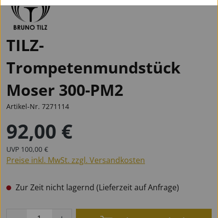
TILZ-
Trompetenmundstück
Moser 300-PM2
Artikel-Nr.
7271114
92,00 €
Regulärer Preis:
Regulärer Preis:
UVP
100,00 €
Preise inkl. MwSt. zzgl. Versandkosten
Zur Zeit nicht lagernd (Lieferzeit auf Anfrage)
Produkt Anzahl: Gib den gewünschten Wert