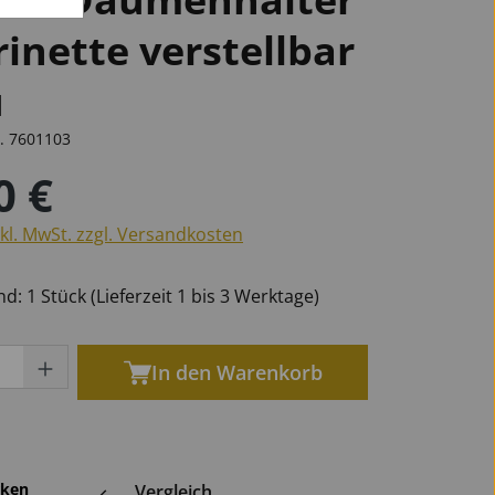
rinette verstellbar
u
öten
phone
phone
n
Marschgabeln
für Oboen
Universal
Becken
für Tuben
für Saxophone
r.
7601103
0 €
r Preis:
nkl. MwSt. zzgl. Versandkosten
Ersatzteile Blech
d: 1 Stück (Lieferzeit 1 bis 3 Werktage)
kt Anzahl: Gib den gewünschten Wert ein
In den Warenkorb
ken
Vergleich