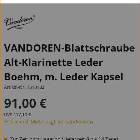
VANDOREN-Blattschraube
Alt-Klarinette Leder
Boehm, m. Leder Kapsel
Artikel-Nr.
7610182
91,00 €
Regulärer Preis:
Regulärer Preis:
UVP
117,10 €
Preise inkl. MwSt. zzgl. Versandkosten
Zur Zeit nicht lagernd (Lieferzeit 8 bis 14 Tage)