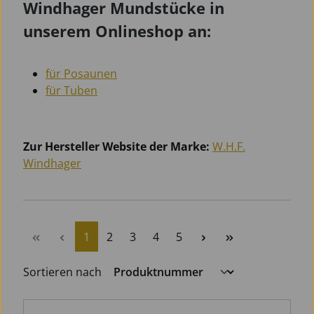
Windhager Mundstücke in
unserem Onlineshop an:
für Posaunen
für Tuben
Zur Hersteller Website der Marke:
W.H.F.
Windhager
Seite
Seite
Seite
Seite
Seite
1
2
3
4
5
Sortieren nach