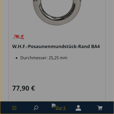
W.H.F.-Posaunenmundstück-Rand BA4
Durchmesser: 25,25 mm
77,90 €
Regulärer Preis:
Preise inkl. MwSt. zzgl. Versandkosten
nicht lagernd (Die Lieferzeit beträgt ca. 4