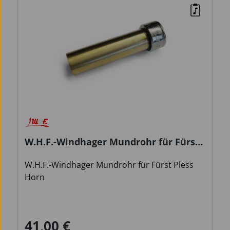
W.H.F.-Windhager Mundrohr für Fürst
Pless Horn
W.H.F.-Windhager Mundrohr für Fürst Pless
Horn
41,00 €
Regulärer Preis: