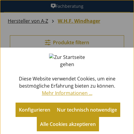
Fachberatung
Zum Hauptinhalt springen
Hersteller von A-Z
W.H.F. Windhager
Produkte filtern
Produkte von W.H.F.
Windhager
Diese Website verwendet Cookies, um eine
bestmögliche Erfahrung bieten zu können.
Mehr Informationen ...
Konfigurieren
Nur technisch notwendige
Alle Cookies akzeptieren