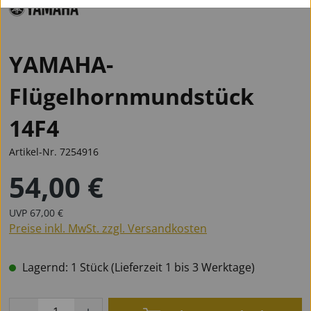
YAMAHA-
Flügelhornmundstück
14F4
Artikel-Nr.
7254916
54,00 €
Regulärer Preis:
Regulärer Preis:
UVP
67,00 €
Preise inkl. MwSt. zzgl. Versandkosten
Lagernd: 1 Stück (Lieferzeit 1 bis 3 Werktage)
Produkt Anzahl: Gib den gewünschten Wert