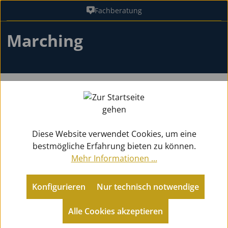
Fachberatung
Zum Hauptinhalt springen
Marching
Sonstige Instrumente
Marching
Zurück zu Sonstige Instrumente
Diese Website verwendet Cookies, um eine
bestmögliche Erfahrung bieten zu können.
Mehr Informationen ...
Produkte filtern
Konfigurieren
Nur technisch notwendige
Alle Cookies akzeptieren
Keine Produkte gefunden.