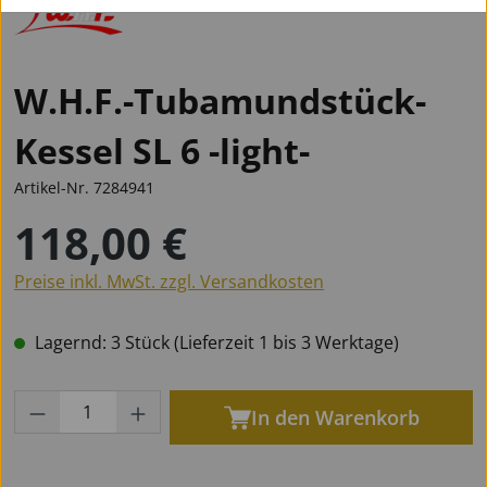
W.H.F.-Tubamundstück-
Kessel SL 6 -light-
Artikel-Nr.
7284941
118,00 €
Regulärer Preis:
Preise inkl. MwSt. zzgl. Versandkosten
Lagernd: 3 Stück (Lieferzeit 1 bis 3 Werktage)
Produkt Anzahl: Gib den gewünschten Wert
In den Warenkorb