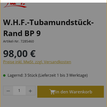
W.H.F.-Tubamundstück-
Rand BP 9
Artikel-Nr.
7285460
98,00 €
Regulärer Preis:
Preise inkl. MwSt. zzgl. Versandkosten
Lagernd: 3 Stück (Lieferzeit 1 bis 3 Werktage)
Produkt Anzahl: Gib den gewünschten Wert
In den Warenkorb