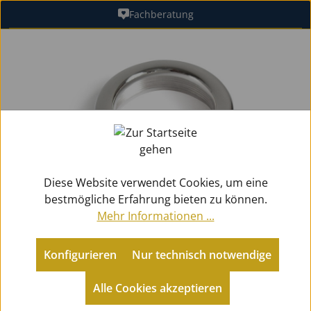
Fachberatung
Zum Hauptinhalt springen
Bildergalerie überspringen
Diese Website verwendet Cookies, um eine
bestmögliche Erfahrung bieten zu können.
Mehr Informationen ...
Konfigurieren
Nur technisch notwendige
Zubehör
Mundstücke Blech
für Tuben
Alle Cookies akzeptieren